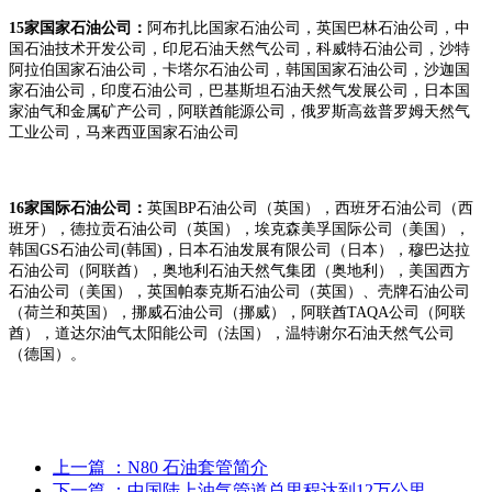
1
5
家国家石油公司：
阿
布扎比国家石
油公司，英国巴
林石油公司
，
中
国石油技术开发公司
，印尼石油天然气公司
，科威特石油公司，沙特
阿拉伯国家石油公司，卡塔尔石油公司，韩国国家石油公司，沙迦国
家石油公司，
印度
石油公司
，
巴基斯坦石油天然气发展公司，日本国
家油气和金属矿产公司，
阿联酋能源公司，俄罗斯高兹普罗姆天然气
工业公司，马来西亚国家石油公司
16家国际石油公司：
英国
BP石
油公司（英国），西班牙石油公司（西
班牙），
德拉贡石油公司（英国），埃克森美孚国际公司（美国），
韩国
GS石油公司(韩国
)，
日本石油发展有限公司（日本），穆巴达拉
石油公司（阿联酋）
，
奥地利石油天然气集团（奥地利）
，美国西方
石油公司（美国），英国帕泰克斯石油公司（英国）、
壳牌石油公司
（荷兰和英国），挪威石油公司（挪威）
，阿联酋
TAQA公司（阿联
酋），
道达尔
油气太阳能
公司（法国）
，温特谢尔石油天然气公司
（德国）。
上一篇
：N80 石油套管简介
下一篇
：中国陆上油气管道总里程达到12万公里